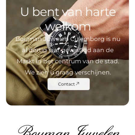
U bent van harte
welkom
Bouman Juwelen Culemborg is nu
al dertig jaar gevestigd aan de
Markt in het centrum van de stad.
We zien u graag verschijnen.
Contact