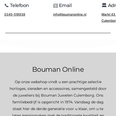
📞 Telefoon
📨 Email
🏛️ Ad
0345-518938
info@boumanonline.nl
Markt 43
Culembo
Bouman Online
Op onze webshop vindt u een prachtige selectie
horloges, sieraden en accessoires, samengesteld door
de juweliers bij Bouman Juwelen Culemborg. Ons
familiebedrijf is opgericht in 1974. Vandaag de dag
staat hier de derde generatie voor u klaar, om u te
laten kennismaken met de traditionele kwaliteit en