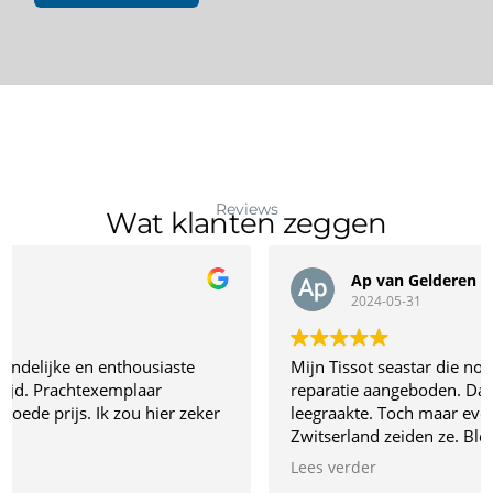
Reviews
Wat klanten zeggen
Ap van Gelderen
2024-05-31
Mijn Tissot seastar die nog binnen de garantie viel ter
reparatie aangeboden. Dacht dat de batterij
leegraakte. Toch maar even opsturen nasr
Zwitserland zeiden ze. Bleek sporen van vocht in te
zitten. Geen idee hoe het erin kwam. Nu na een
Lees verder
renovatie van 2 maanden, waarbij alles is gereinigd