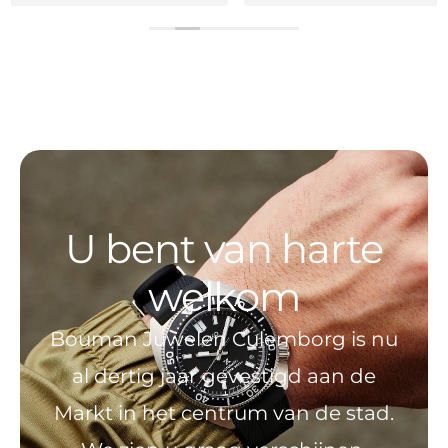
nieuwe wijzers, wijzerplaat ,kroon en pushers
vernieuwd zijn, kosteloos terug. Supersnelle service.
Kortom topzaak.
U bent van harte
welkom
Bouman Juwelen Culemborg is nu
al dertig jaar gevestigd aan de
Markt in het centrum van de stad.