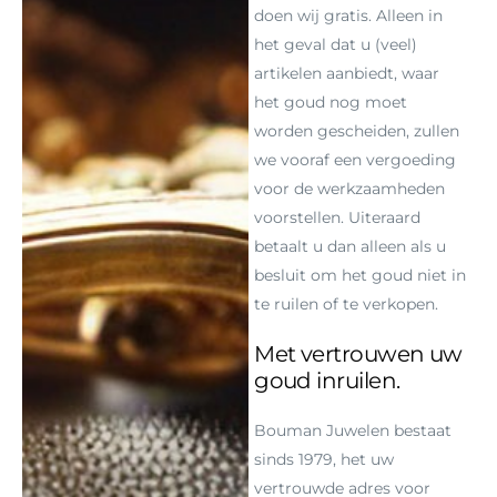
doen wij gratis. Alleen in
het geval dat u (veel)
artikelen aanbiedt, waar
het goud nog moet
worden gescheiden, zullen
we vooraf een vergoeding
voor de werkzaamheden
voorstellen. Uiteraard
betaalt u dan alleen als u
besluit om het goud niet in
te ruilen of te verkopen.
Met vertrouwen uw
goud inruilen.
Bouman Juwelen bestaat
sinds 1979, het uw
vertrouwde adres voor