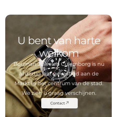
U bent van harte
welkom
Bouman Juwelen Culemborg is nu
al dertig jaar gevestigd aan de
Markt in het centrum van de stad.
We zien u graag verschijnen.
Contact