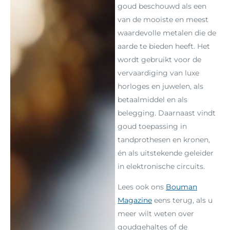
goud beschouwd als een
van de mooiste en meest
waardevolle metalen die de
aarde te bieden heeft. Het
wordt gebruikt voor de
vervaardiging van luxe
horloges en juwelen, als
betaalmiddel en als
belegging. Daarnaast vindt
goud toepassing in
tandprothesen en kronen,
én als uitstekende geleider
in elektronische circuits.
Lees ook ons
Bouman
Magazine
eens terug, als u
meer wilt weten over
goudgehaltes of de