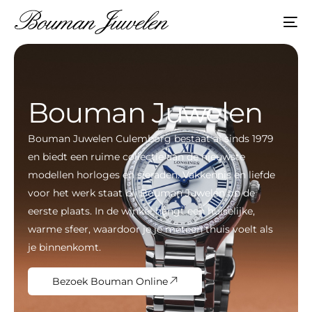
Bouman Juwelen
Bouman Juwelen Culemborg bestaat al sinds 1979
en biedt een ruime collectie aan de nieuwste
modellen horloges en sieraden. Vakkennis en liefde
voor het werk staat bij Bouman Juwelen op de
eerste plaats. In de winkel hangt een huiselijke,
warme sfeer, waardoor je je meteen thuis voelt als
je binnenkomt.
Bezoek Bouman Online