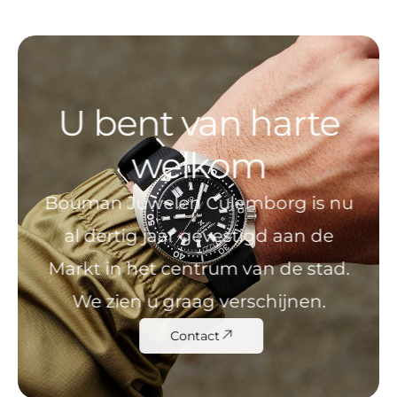
U bent van harte
welkom
Bouman Juwelen Culemborg is nu
al dertig jaar gevestigd aan de
Markt in het centrum van de stad.
We zien u graag verschijnen.
Contact