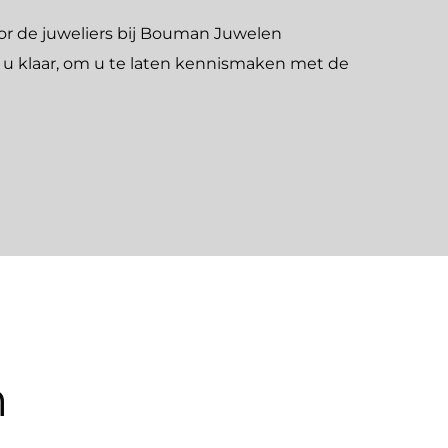
or de juweliers bij Bouman Juwelen
or u klaar, om u te laten kennismaken met de
n