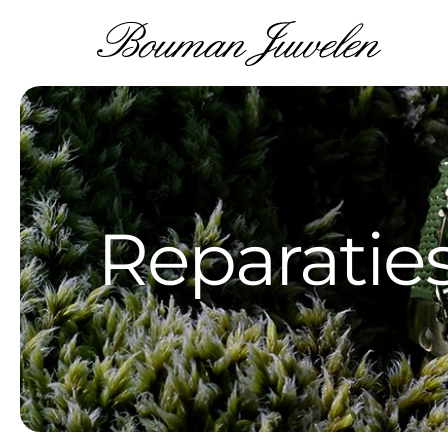
HORLOGES
SIERADEN
JUWELIERSDIENSTEN
DE JUWELIER
CONTACT OPNEMEN
Longines
Fope Gioielli
Inkoop van Oud Goud
Historie
Contactgegevens
Reparatie
Seiko
Tirisi Jewelry
Taxatierapporten
Onze mensen
Beschikbaarheid
Garmin
Nanis Gioielli
Horlogemaker
Filosofie
Afspraak maken
Rado
Blush
Goudsmid
Werkwijze
Reserveringen
Tissot
Albanu
Cadeaubonnen
BoumanOnline.nl
BoumanOnline.nl