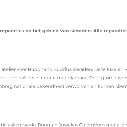
Personalisatie
Bouman Luxe Groep
Minder valide
Gaatjes Schieten
Reparatie & Onderhou
Graveren
eparaties op het gebied van sieraden. Alle reparatie
 atelier voor Buddha to Buddha sieraden. Deze luxe en 
gouden colliers of ringen met diamant. Door grote exper
borg nationale bekendheid verworven en komen cliënt
rantie vallen, werkt Bouman Juwelen Culemborg met all