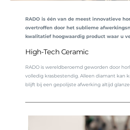
Alle merken
Alle merken
Butler Service
In de media
Private Shopping
RADO is één van de meest innovatieve horl
overtroffen door het sublieme afwerkings
BTW-vrij Winkelen
kwalitatief hoogwaardig product waar u ve
High-Tech Ceramic
RADO is wereldberoemd geworden door horlo
volledig krasbestendig. Alleen diamant kan 
blijft bij een gepolijste afwerking altijd glanze