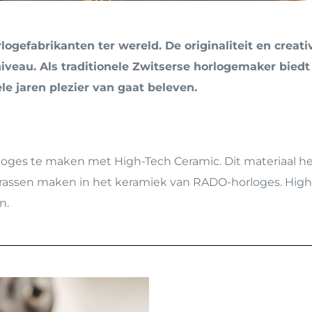
Personalisatie
Bouman Luxe Groep
Minder valide
Gaatjes Schieten
Reparatie & Onderhou
ogefabrikanten ter wereld. De originaliteit en creat
Graveren
niveau. Als traditionele Zwitserse horlogemaker bie
le jaren plezier van gaat beleven.
ges te maken met High-Tech Ceramic. Dit materiaal he
krassen maken in het keramiek van RADO-horloges. High-
n.