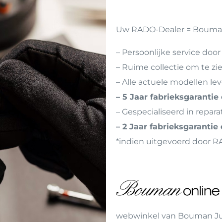
Uw RADO-Dealer = Bouma
– Persoonlijke service door
– Ruime collectie om te zi
– Alle actuele modellen lev
– 5 Jaar fabrieksgarantie
– Gespecialiseerd in repar
– 2 Jaar fabrieksgarantie
*indien uitgevoerd door R
webwinkel van Bouman J