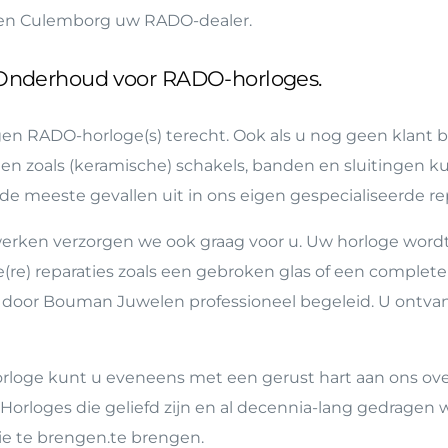
en Culemborg uw RADO-dealer.
f Onderhoud voor RADO-horloges.
n RADO-horloge(s) terecht. Ook als u nog geen klant ben
n zoals (keramische) schakels, banden en sluitingen k
 de meeste gevallen uit in ons eigen gespecialiseerde rep
ken verzorgen we ook graag voor u. Uw horloge wordt 
e(re) reparaties zoals een gebroken glas of een comple
 door Bouman Juwelen professioneel begeleid. U ontvan
rloge kunt u eveneens met een gerust hart aan ons ov
. Horloges die geliefd zijn en al decennia-lang gedrage
ie te brengen.te brengen.