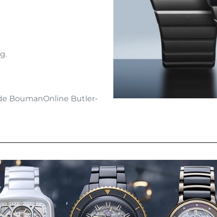
g.
a de BoumanOnline Butler-