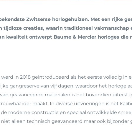
Personalisatie
Bouman Luxe Groep
Minder valide
Gaatjes Schieten
Reparatie & Onderhou
bekendste Zwitserse horlogehuizen. Met een rijke ge
Graveren
n tijdloze creaties, waarin traditioneel vakmansch
an kwaliteit ontwerpt Baume & Mercier horloges die ni
rd in 2018 geïntroduceerd als het eerste volledig in e
ijke gangreserve van vijf dagen, waardoor het horloge a
g van geavanceerde materialen is het bovendien uiters
rouwbaarder maakt. In diverse uitvoeringen is het kalib
en de moderne constructie en speciaal ontwikkelde sme
 niet alleen technisch geavanceerd maar ook bijzonder 