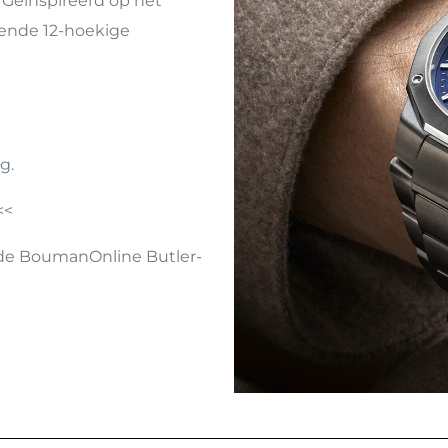
. Geïnspireerd op het
kende 12-hoekige
g.
<<
a de BoumanOnline Butler-