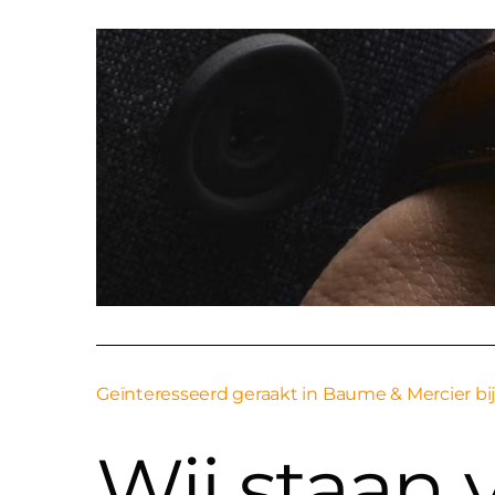
Geïnteresseerd geraakt in Baume & Mercier b
Wij staan v