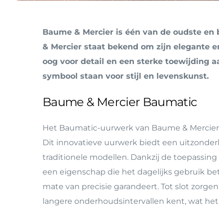
Alle merken
Alle merken
Butler Service
In de media
Private Shopping
Baume & Mercier is één van de oudste en 
& Mercier staat bekend om zijn elegante e
BTW-vrij Winkelen
oog voor detail en een sterke toewijding a
symbool staan voor stijl en levenskunst.
Baume & Mercier Baumatic
Het Baumatic-uurwerk van Baume & Mercier we
Dit innovatieve uurwerk biedt een uitzonderl
traditionele modellen. Dankzij de toepassin
een eigenschap die het dagelijks gebruik bet
mate van precisie garandeert. Tot slot zorg
langere onderhoudsintervallen kent, wat het