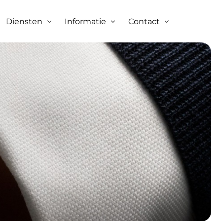
Diensten
Informatie
Contact
N
N
d
n