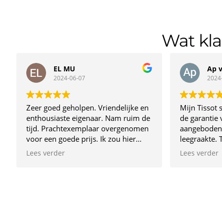
Wat kl
EL MU
Ap 
2024-06-07
2024
Zeer goed geholpen. Vriendelijke en
Mijn Tissot 
enthousiaste eigenaar. Nam ruim de
de garantie v
tijd. Prachtexemplaar overgenomen
aangeboden. Dacht dat de batte
voor een goede prijs. Ik zou hier
leegraakte.
zeker terugkomen
opsturen nas
Lees verder
Lees verder
Bleek sporen
Geen idee h
een renovat
waarbij alle
wijzers, wijzerpla
pushers vern