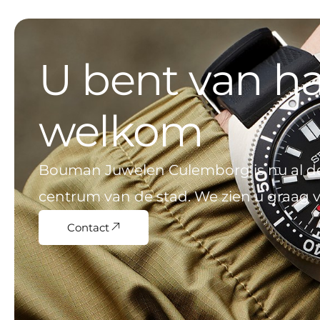
terug. Super
topzaak.
U bent van ha
welkom
Bouman Juwelen Culemborg is nu al der
centrum van de stad. We zien u graag v
Contact