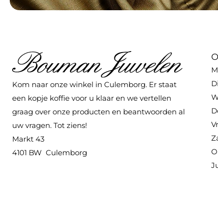
O
M
D
Kom naar onze winkel in Culemborg. Er staat
W
een kopje koffie voor u klaar en we vertellen
D
graag over onze producten en beantwoorden al
V
uw vragen. Tot ziens!
Z
Markt 43
O
4101 BW Culemborg
J